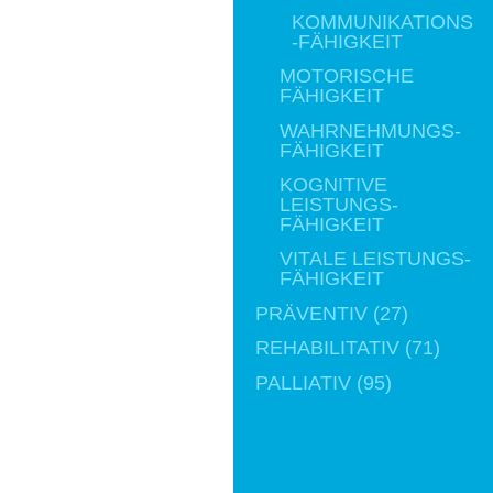
KOMMUNIKATIONS
-FÄHIGKEIT
MOTORISCHE
FÄHIGKEIT
WAHRNEHMUNGS-
FÄHIGKEIT
KOGNITIVE
LEISTUNGS-
FÄHIGKEIT
VITALE LEISTUNGS-
FÄHIGKEIT
PRÄVENTIV (27)
REHABILITATIV (71)
PALLIATIV (95)