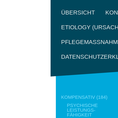
KON
ÜBERSICHT
ETIOLOGY (URSACH
PFLEGEMASSNAHME
DATENSCHUTZERK
KOMPENSATIV (184)
PSYCHISCHE
LEISTUNGS-
FÄHIGKEIT