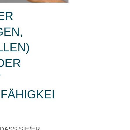
ER
N, E
EN) E
R S
(
ÄHIGKEIT
ASS SIE/ER ...