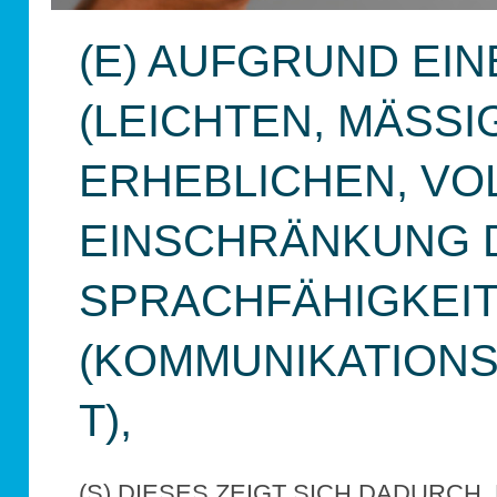
(E) AUFGRUND EIN
(LEICHTEN, MÄSSIGE
RHEBLICHEN, VOLL
INSCHRÄNKUNG DE
PRACHFÄHIGKEIT 
KOMMUNIKATIONSF
),
(S) DIESES ZEIGT SICH DADURCH, D