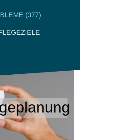
LEME (377)
FLEGEZIELE
R
legeplanung