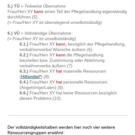
5.)
TÜ
= Teilweise Übernahme
Frau/Herr XY
kann
einen Teil der Pflegehandlung eigenständig
durchführen
(5).
(= Frau/Herr XY ist überwiegend unselbstständig)
6.) VÜ
= Vollständige Übernahme
(= Frau/Herr XY ist unselbstständig)
6.1.)
Frau/Herr XY
kann
,
bezüglich der Pflegehandlung,
verbal/nonverbal Wünsche äußern
(6)
.
6.2.)
Frau/Herr XY
kann
die Pflegehandlung
beurteilen bzw. Zustimmung oder Ablehnung
verbal/nonverba äußern
(7)
.
6.3.)
Frau/Herr XY
hat
materielle Ressourcen
(
Hilfsmittel*
)
(8)
.
6.4.)
Frau/Herr XY
hat
personelle Ressourcen
(Angehörige/Laien)
(9)
.
6.6.)
Frau/Herr XY hat keine Ressourcen bezüglich
diesen Problems
(10)
.
Der vollständigkeitshalben werden hier noch vier weitere
Ressourcengruppen erwähnt: