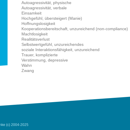
Autoagressivität, physische
Autoagressivität, verbale
Einsamkeit
Hochgefühl, übersteigert (Manie)
Hoffnungslosigkeit
Kooperationsbereitschaft, unzureichend (non-compliance)
Machtlosigkeit
Realitätsverlust
Selbstwertgefühl, unzureichendes
soziale Interaktionsfähigkeit, unzureichend
Trauer, komplizierte
Verstimmung, depressive
Wahn
Zwang
anke (c) 2004-2025