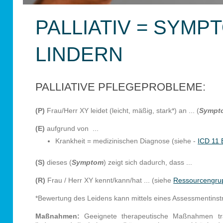
PALLIATIV = SYMP
LINDERN
PALLIATIVE PFLEGEPROBLEME:
(P)
Frau/Herr XY leidet (leicht, mäßig, stark*) an ... (
Sympt
(E)
aufgrund von ...
Krankheit = medizinischen Diagnose (siehe -
ICD 11 
(S)
dieses (
Symptom
) zeigt sich dadurch, dass ...
(R)
Frau / Herr XY kennt/kann/hat ... (siehe
Ressourcengru
*Bewertung des Leidens kann mittels eines Assessmentinst
Maßnahmen:
Geeignete therapeutische Maßnahmen t