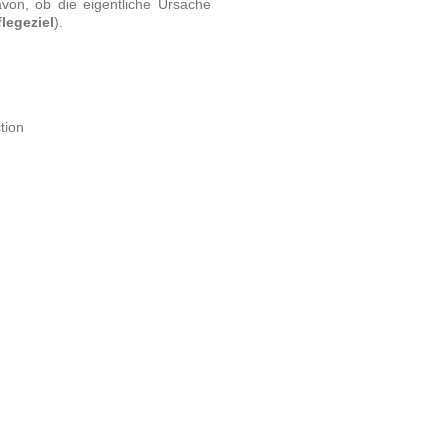
avon, ob die eigentliche Ursache
flegeziel
).
tion