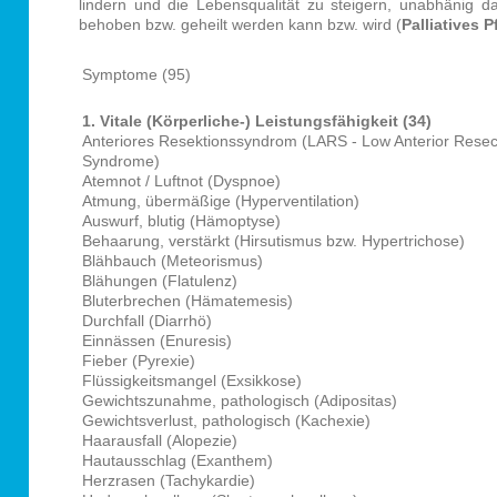
lindern und die Lebensqualität zu steigern, unabhänig d
behoben bzw. geheilt werden kann bzw. wird (
Palliatives P
Symptome (95)
1. Vitale (Körperliche-) Leistungsfähigkeit (34)
Anteriores Resektionssyndrom (LARS - Low Anterior Resec
Syndrome)
Atemnot / Luftnot (Dyspnoe)
Atmung, übermäßige (Hyperventilation)
Auswurf, blutig (Hämoptyse)
Behaarung, verstärkt (Hirsutismus bzw. Hypertrichose)
Blähbauch (Meteorismus)
Blähungen (Flatulenz)
Bluterbrechen (Hämatemesis)
Durchfall (Diarrhö)
Einnässen (Enuresis)
Fieber (Pyrexie)
Flüssigkeitsmangel (Exsikkose)
Gewichtszunahme, pathologisch (Adipositas)
Gewichtsverlust, pathologisch (Kachexie)
Haarausfall (Alopezie)
Hautausschlag (Exanthem)
Herzrasen (Tachykardie)