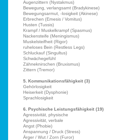
Augenzittern (Nystakmus)
Bewegung, verlangsamt (Bradykinese)
Bewegungsarmut, -losigkeit (Akinese)
Erbrechen (Emesis / Vomitus)
Husten (Tussis)
Krampf / Muskelkrampf (Spasmus)
Nackensteife (Meningismus)
Muskelsteifheit (Rigor)
ruheloses Bein (Restless Legs)
Schluckauf (Singultus)
Schwächegefühl
Zähneknirschen (Bruxismus)
Zittern (Tremor)
5. Kommunikationsfähigkeit (3)
Gehörlosigkeit
Heiserkeit (Dysphonie)
Sprachlosigkeit
6. Psychische Leistungsfähigkeit (19)
Agressivität, physische
Agressivität, verbale
Angst (Phobie)
Anspannung / Druck (Stress)
Ärger / Wut / Zorn (Furor)