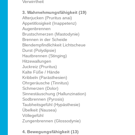
Verwirrtheit
3. Wahrnehmungsfähigkeit (19)
Afterjucken (Pruritus anai)
Appetitlosigkeit (Inappetenz)
Augenbrennen
Brustschmerzen (Mastodynie)
Brennen in der Scheide
Blendempfindlichkeit Lichtscheue
Durst (Polydipsie)
Hautbrennen (Stinging)
Hitzewallungen
Juckreiz (
Pruritus)
Kalte Füße / Hände
Kribbeln (Parästhesien)
Ohrgeräusche (Tinnitus)
Schmerzen (Dolor)
Sinnestäuschung (Hallunzination)
Sodbrennen (Pyrosis)
Taubheitsgefühl (Hypästhesie)
Übelkeit (Nausea)
Völlegefühl
Zungenbrennen (Glossodynie)
4. Bewegungsfähigkeit (13)