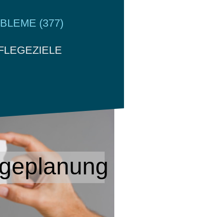
LEME (377)
FLEGEZIELE
R
legeplanung