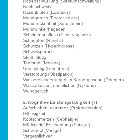
Hodenschwellung (Skrotumschwellung)
Nachtschweiß
Nasenbluten (Epistaxis)
Mundgeruch (Foetor ex ore)
Mundtrockenheit (Xerostomie)
Mundwinkelrhagaden
Scheidenausfluss (Fluor vaginalis)
Schnupfen
(Rhinitis)
Schwitzen (Hyperhidrose)
Schweißgeruch
Stuhl, blutig
Teerstuhl (Meläna)
Urin, blutig (Hämaturie)
Verstopfung (Obstipation)
Wassereinlagerungen im Körpergewebe (Ödemen)
Wasserlassen, nächtliches (Nykturie)
Wundgeruch
2. Kognitive Leistungsfähigkeit (7)
Aufschieben, extremes (Prokrastination)
Hilflosigkeit
Kopfschmerzen (Cephalgie)
Müdigkeit / Erschöpfung (Fatigue)
Schwindel (Vertigo)
Vergesslichkeit