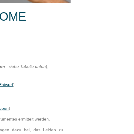
TOME
om
-
siehe Tabelle unten
),
Entwurf
)
ppen
)
rumentes ermittelt werden.
ragen dazu bei, das Leiden zu