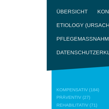
KON
ÜBERSICHT
ETIOLOGY (URSACH
PFLEGEMASSNAHME
DATENSCHUTZERK
KOMPENSATIV (184)
PRÄVENTIV (27)
REHABILITATIV (71)